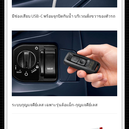
มีช่องเสียบ USB-C พร้อมจุกปิดกันน้ำ บริเวณฝั่งขวาของตัวรถ
ระบบกุญแจคีย์เลส เฉพาะรุ่นล้อแม็ก-กุญแจคีย์เลส