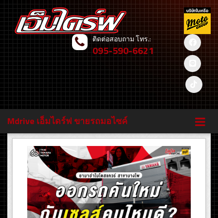
ติดต่อสอบถาม โทร.:
095-590-6621
Mdrive เอ็มไดร์ฟ ขายรถมอไซค์